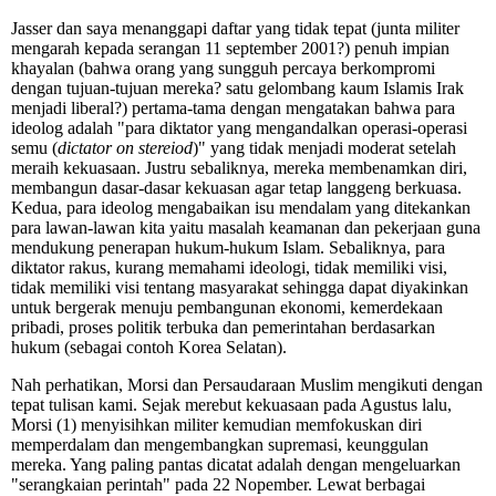
Jasser dan saya menanggapi daftar yang tidak tepat (junta militer
mengarah kepada serangan 11 september 2001?) penuh impian
khayalan (bahwa orang yang sungguh percaya berkompromi
dengan tujuan-tujuan mereka? satu gelombang kaum Islamis Irak
menjadi liberal?) pertama-tama dengan mengatakan bahwa para
ideolog adalah "para diktator yang mengandalkan operasi-operasi
semu (
dictator on stereiod
)" yang tidak menjadi moderat setelah
meraih kekuasaan. Justru sebaliknya, mereka membenamkan diri,
membangun dasar-dasar kekuasan agar tetap langgeng berkuasa.
Kedua, para ideolog mengabaikan isu mendalam yang ditekankan
para lawan-lawan kita yaitu masalah keamanan dan pekerjaan guna
mendukung penerapan hukum-hukum Islam. Sebaliknya, para
diktator rakus, kurang memahami ideologi, tidak memiliki visi,
tidak memiliki visi tentang masyarakat sehingga dapat diyakinkan
untuk bergerak menuju pembangunan ekonomi, kemerdekaan
pribadi, proses politik terbuka dan pemerintahan berdasarkan
hukum (sebagai contoh Korea Selatan).
Nah perhatikan, Morsi dan Persaudaraan Muslim mengikuti dengan
tepat tulisan kami. Sejak merebut kekuasaan pada Agustus lalu,
Morsi (1) menyisihkan militer kemudian memfokuskan diri
memperdalam dan mengembangkan supremasi, keunggulan
mereka. Yang paling pantas dicatat adalah dengan mengeluarkan
"serangkaian perintah" pada 22 Nopember. Lewat berbagai