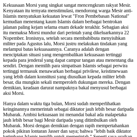
Kekuasaan Morsi yang singkat sangat mencengkram rakyat Mesir.
Kenyataan itu ternyata menstimulasi, mendorong warga Mesir anti-
Islamis menyatukan kekuatan lewat "Fron Pembebasan National"
kemudian menentang kaum Islamis dalam berbagai bentrokan
jalanan paling kejam selama enam dekade terakhir. Sebagian aksi
itu memaksa Morsi mundur dari perintah yang dikeluarkannya 22
Nopember. Ironisnya, setelah secara membabibuta menyisihkan
militer pada Agustus lalu, Morsi justru melakukan tindakan yang
melampui batas kekuasaannya. Caranya adalah dengan
menciptakan situasi yang mengembalikan kekuasaan tertinggi
kepada para jenderal yang dapat campur tangan atau menentang dia
sendiri. Dengan memilih para simpatisan Islamis sebagai perwira
tertinggi termasuk menawarkan berbagai privilese, keistimewaan
yang lebih dalam konstitusi yang diusulkan kepada militer lebih
besar, dia mungkin sekali memperoleh dukungan mereka. Dengan
demikian, keadaan darurat nampaknya bakal menyusul berbagai
aksi Morsi.
Hanya dalam waktu tiga bulan, Morsi sudah memperlihatkan
keinginannya memerintah sebagai diktator jauh lebih besar daripada
Mubarak. Ambisi kekuasaan ini menandai bakal ada malapetaka
jauh lebih besar bagi Mesir daripada yang ditimbulkan oleh
Mubarak. Morsi dengan demikian dengan rapih mempertahankan
pokok pikiran lontaran Jasser dan saya; bahwa "lebih baik diktator
ketimbang Islamis terpilih untuk memerintah." Seperti saya uraikan