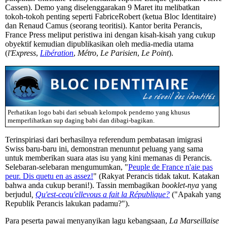
Cassen). Demo yang diselenggarakan 9 Maret itu melibatkan
tokoh-tokoh penting seperti FabriceRobert (ketua Bloc Identitaire)
dan Renaud Camus (seorang teoritisi). Kantor berita Perancis,
France Press meliput peristiwa ini dengan kisah-kisah yang cukup
obyektif kemudian dipublikasikan oleh media-media utama
(
l'Express
,
Libération
,
Métro
,
Le Parisien
,
Le Point
).
Perhatikan logo babi dari sebuah kelompok pendemo yang khusus
memperlihatkan sup daging babi dan dibagi-bagikan.
Terinspiriasi dari berhasilnya referendum pembatasan imigrasi
Swiss baru-baru ini, demonstran menuntut peluang yang sama
untuk memberikan suara atas isu yang kini memanas di Perancis.
Selebaran-selebaran mengumumkan, "
Peuple de France n'aie pas
peur. Dis quetu en as assez!
" (Rakyat Perancis tidak takut. Katakan
bahwa anda cukup berani!). Tassin membagikan
booklet-nya
yang
berjudul
,
Qu'est-cequ'ellevous a fait la République?
("Apakah yang
Republik Perancis lakukan padamu?").
Para peserta pawai menyanyikan lagu kebangsaan,
La Marseillaise