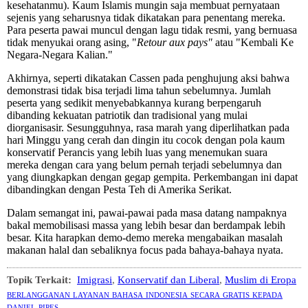
kesehatanmu). Kaum Islamis mungin saja membuat pernyataan
sejenis yang seharusnya tidak dikatakan para penentang mereka.
Para peserta pawai muncul dengan lagu tidak resmi, yang bernuasa
tidak menyukai orang asing, "
Retour aux pays"
atau "Kembali Ke
Negara-Negara Kalian."
Akhirnya, seperti dikatakan Cassen pada penghujung aksi bahwa
demonstrasi tidak bisa terjadi lima tahun sebelumnya. Jumlah
peserta yang sedikit menyebabkannya kurang berpengaruh
dibanding kekuatan patriotik dan tradisional yang mulai
diorganisasir. Sesungguhnya, rasa marah yang diperlihatkan pada
hari Minggu yang cerah dan dingin itu cocok dengan pola kaum
konservatif Perancis yang lebih luas yang menemukan suara
mereka dengan cara yang belum pernah terjadi sebelumnya dan
yang diungkapkan dengan gegap gempita. Perkembangan ini dapat
dibandingkan dengan Pesta Teh di Amerika Serikat.
Dalam semangat ini, pawai-pawai pada masa datang nampaknya
bakal memobilisasi massa yang lebih besar dan berdampak lebih
besar. Kita harapkan demo-demo mereka mengabaikan masalah
makanan halal dan sebaliknya focus pada bahaya-bahaya nyata.
Topik Terkait:
Imigrasi
,
Konservatif dan Liberal
,
Muslim di Eropa
berlangganan layanan bahasa indonesia secara gratis kepada
daniel pipes.