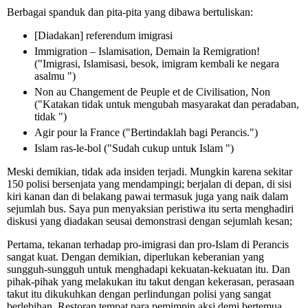
Berbagai spanduk dan pita-pita yang dibawa bertuliskan:
[Diadakan] referendum imigrasi
Immigration – Islamisation, Demain la Remigration!
("Imigrasi, Islamisasi, besok, imigram kembali ke negara
asalmu ")
Non au Changement de Peuple et de Civilisation, Non
("Katakan tidak untuk mengubah masyarakat dan peradaban,
tidak ")
Agir pour la France ("Bertindaklah bagi Perancis.")
Islam ras-le-bol ("Sudah cukup untuk Islam ")
Meski demikian, tidak ada insiden terjadi. Mungkin karena sekitar
150 polisi bersenjata yang mendampingi; berjalan di depan, di sisi
kiri kanan dan di belakang pawai termasuk juga yang naik dalam
sejumlah bus. Saya pun menyaksian peristiwa itu serta menghadiri
diskusi yang diadakan seusai demonstrasi dengan sejumlah kesan;
Pertama, tekanan terhadap pro-imigrasi dan pro-Islam di Perancis
sangat kuat. Dengan demikian, diperlukan keberanian yang
sungguh-sungguh untuk menghadapi kekuatan-kekuatan itu. Dan
pihak-pihak yang melakukan itu takut dengan kekerasan, perasaan
takut itu dikukuhkan dengan perlindungan polisi yang sangat
berlebihan. Restoran tempat para pemimpin aksi demi bertemua