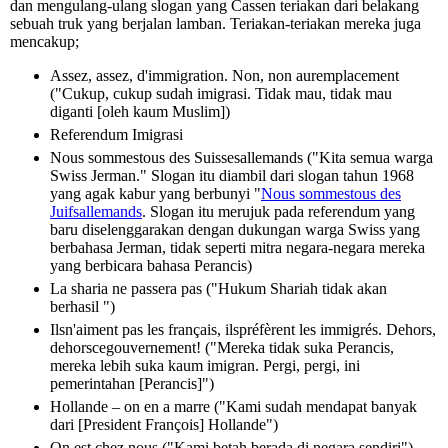
dan mengulang-ulang slogan yang Cassen teriakan dari belakang
sebuah truk yang berjalan lamban. Teriakan-teriakan mereka juga
mencakup;
Assez, assez, d'immigration. Non, non auremplacement
("Cukup, cukup sudah imigrasi. Tidak mau, tidak mau
diganti [oleh kaum Muslim])
Referendum Imigrasi
Nous sommestous des Suissesallemands ("Kita semua warga
Swiss Jerman." Slogan itu diambil dari slogan tahun 1968
yang agak kabur yang berbunyi "
Nous sommestous des
Juifsallemands
. Slogan itu merujuk pada referendum yang
baru diselenggarakan dengan dukungan warga Swiss yang
berbahasa Jerman, tidak seperti mitra negara-negara mereka
yang berbicara bahasa Perancis)
La sharia ne passera pas ("Hukum Shariah tidak akan
berhasil ")
Ilsn'aiment pas les français, ilspréfèrent les immigrés. Dehors,
dehorscegouvernement! ("Mereka tidak suka Perancis,
mereka lebih suka kaum imigran. Pergi, pergi, ini
pemerintahan [Perancis]")
Hollande – on en a marre ("Kami sudah mendapat banyak
dari [President François] Hollande")
On est chez nous ("Kami betah berada di negara sendiri"),