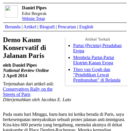
Daniel Pipes
Edisi Bergerak
Website Tetap
Beranda
|
Artikel
|
Biografi
|
Pencarian
|
English
Demo Kaum
Artikel Terkait
Partai (Pecinta) Peradaban
Konservatif di
Eropa
Jalanan Paris
Membela Partai-Partai
Ekstrim Kanan Eropa
oleh Daniel Pipes
Theo van Gogh dan
National Review Online
"Pendidikan Lewat
2 April 2014
Pembunuhan" di Belanda
Terjemahan dari artikel asli:
Conservatives Rally on the
Streets of Paris
Diterjemahkan oleh Jacobus E. Lato
Pada suatu hari Minggu, baru-baru ini ketika berada di Paris, saya
berkesempatan menyaksikan sebuah protes jalanan anti-immigrasi.
Kira-kira 600 peserta yang bergabung, memulai aksinya di dekat
katakombe di Place Denfert-Rochereau. Mereka kemudian