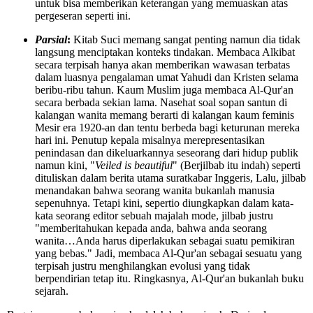
untuk bisa memberikan keterangan yang memuaskan atas
pergeseran seperti ini.
Parsial
:
Kitab Suci memang sangat penting namun dia tidak
langsung menciptakan konteks tindakan. Membaca Alkibat
secara terpisah hanya akan memberikan wawasan terbatas
dalam luasnya pengalaman umat Yahudi dan Kristen selama
beribu-ribu tahun. Kaum Muslim juga membaca Al-Qur'an
secara berbada sekian lama. Nasehat soal sopan santun di
kalangan wanita memang berarti di kalangan kaum feminis
Mesir era 1920-an dan tentu berbeda bagi keturunan mereka
hari ini. Penutup kepala misalnya merepresentasikan
penindasan dan dikeluarkannya seseorang dari hidup publik
namun kini, "
Veiled is beautiful
" (Berjilbab itu indah) seperti
dituliskan dalam berita utama suratkabar Inggeris, Lalu, jilbab
menandakan bahwa seorang wanita bukanlah manusia
sepenuhnya. Tetapi kini, sepertio diungkapkan dalam kata-
kata seorang editor sebuah majalah mode, jilbab justru
"memberitahukan kepada anda, bahwa anda seorang
wanita…Anda harus diperlakukan sebagai suatu pemikiran
yang bebas." Jadi, membaca Al-Qur'an sebagai sesuatu yang
terpisah justru menghilangkan evolusi yang tidak
berpendirian tetap itu. Ringkasnya, Al-Qur'an bukanlah buku
sejarah.