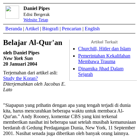
Daniel Pipes
Edisi Bergerak
Website Tetap
Beranda
|
Artikel
|
Biografi
|
Pencarian
|
English
Belajar Al-Qur'an
Artikel Terkait
Churchill, Hitler dan Islam
oleh Daniel Pipes
Pemerintahan Kekalifahan
New York Sun
Membawa Trauma
20 Januari 2004
Dinamika Jihad Dalam
Terjemahan dari artikel asli:
Sejarah
Study the Koran?
Diterjemahkan oleh Jacobus E.
Lato
"Siapapun yang prihatin dengan apa yang tengah terjadi di dunia
kita, harus mencurahkan beberapa waktu untuk membaca Al-
Qur'an." Andy Rooney, komentar CBS yang kini terkenal
memberikan nasihat ini beberapa saat setelah musibah kemanusiaan
berdarah di Gedung Perdagangan Dunia, New York, 11 September
2001. Nasihat senada juga diberikan oleh banyak orang lainnya.