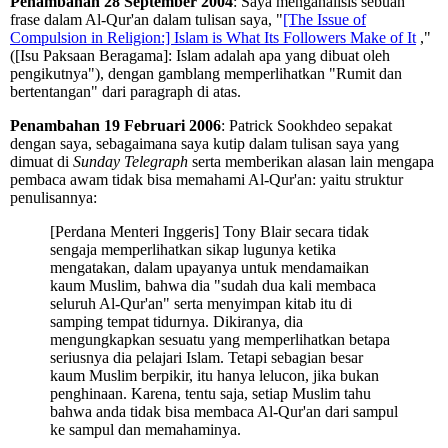
Penambahan 28 September 2004
: Saya menganalisis sebuah
frase dalam Al-Qur'an dalam tulisan saya, "
[The Issue of
Compulsion in Religion:] Islam is What Its Followers Make of It
,"
([Isu Paksaan Beragama]: Islam adalah apa yang dibuat oleh
pengikutnya"), dengan gamblang memperlihatkan "Rumit dan
bertentangan" dari paragraph di atas.
Penambahan 19 Februari 2006
: Patrick Sookhdeo sepakat
dengan saya, sebagaimana saya kutip dalam tulisan saya yang
dimuat di
Sunday Telegraph
serta memberikan alasan lain mengapa
pembaca awam tidak bisa memahami Al-Qur'an: yaitu struktur
penulisannya:
[Perdana Menteri Inggeris] Tony Blair secara tidak
sengaja memperlihatkan sikap lugunya ketika
mengatakan, dalam upayanya untuk mendamaikan
kaum Muslim, bahwa dia "sudah dua kali membaca
seluruh Al-Qur'an" serta menyimpan kitab itu di
samping tempat tidurnya. Dikiranya, dia
mengungkapkan sesuatu yang memperlihatkan betapa
seriusnya dia pelajari Islam. Tetapi sebagian besar
kaum Muslim berpikir, itu hanya lelucon, jika bukan
penghinaan. Karena, tentu saja, setiap Muslim tahu
bahwa anda tidak bisa membaca Al-Qur'an dari sampul
ke sampul dan memahaminya.