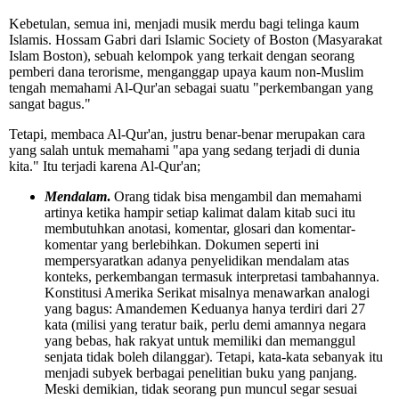
Kebetulan, semua ini, menjadi musik merdu bagi telinga kaum
Islamis. Hossam Gabri dari Islamic Society of Boston (Masyarakat
Islam Boston), sebuah kelompok yang terkait dengan seorang
pemberi dana terorisme, menganggap upaya kaum non-Muslim
tengah memahami Al-Qur'an sebagai suatu "perkembangan yang
sangat bagus."
Tetapi, membaca Al-Qur'an, justru benar-benar merupakan cara
yang salah untuk memahami "apa yang sedang terjadi di dunia
kita." Itu terjadi karena Al-Qur'an;
Mendalam
.
Orang tidak bisa mengambil dan memahami
artinya ketika hampir setiap kalimat dalam kitab suci itu
membutuhkan anotasi, komentar, glosari dan komentar-
komentar yang berlebihkan. Dokumen seperti ini
mempersyaratkan adanya penyelidikan mendalam atas
konteks, perkembangan termasuk interpretasi tambahannya.
Konstitusi Amerika Serikat misalnya menawarkan analogi
yang bagus: Amandemen Keduanya hanya terdiri dari 27
kata (milisi yang teratur baik, perlu demi amannya negara
yang bebas, hak rakyat untuk memiliki dan memanggul
senjata tidak boleh dilanggar). Tetapi, kata-kata sebanyak itu
menjadi subyek berbagai penelitian buku yang panjang.
Meski demikian, tidak seorang pun muncul segar sesuai