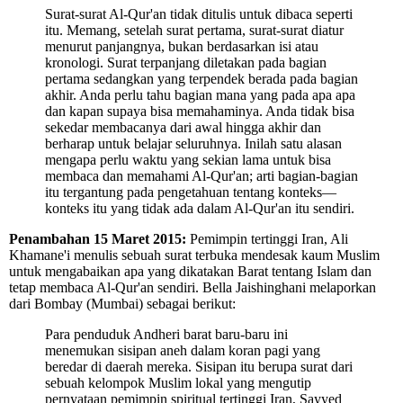
Surat-surat Al-Qur'an tidak ditulis untuk dibaca seperti
itu. Memang, setelah surat pertama, surat-surat diatur
menurut panjangnya, bukan berdasarkan isi atau
kronologi. Surat terpanjang diletakan pada bagian
pertama sedangkan yang terpendek berada pada bagian
akhir. Anda perlu tahu bagian mana yang pada apa apa
dan kapan supaya bisa memahaminya. Anda tidak bisa
sekedar membacanya dari awal hingga akhir dan
berharap untuk belajar seluruhnya. Inilah satu alasan
mengapa perlu waktu yang sekian lama untuk bisa
membaca dan memahami Al-Qur'an; arti bagian-bagian
itu tergantung pada pengetahuan tentang konteks—
konteks itu yang tidak ada dalam Al-Qur'an itu sendiri.
Penambahan 15 Maret 2015:
Pemimpin tertinggi Iran, Ali
Khamane'i menulis sebuah surat terbuka mendesak kaum Muslim
untuk mengabaikan apa yang dikatakan Barat tentang Islam dan
tetap membaca Al-Qur'an sendiri. Bella Jaishinghani melaporkan
dari Bombay (Mumbai) sebagai berikut:
Para penduduk Andheri barat baru-baru ini
menemukan sisipan aneh dalam koran pagi yang
beredar di daerah mereka. Sisipan itu berupa surat dari
sebuah kelompok Muslim lokal yang mengutip
pernyataan pemimpin spiritual tertinggi Iran, Sayyed