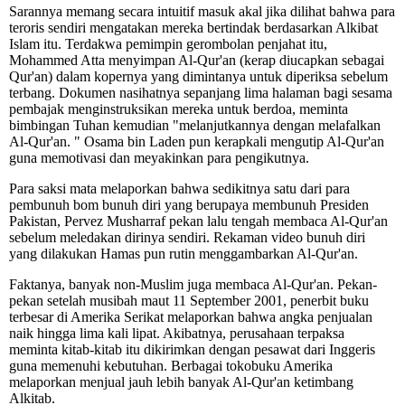
Sarannya memang secara intuitif masuk akal jika dilihat bahwa para
teroris sendiri mengatakan mereka bertindak berdasarkan Alkibat
Islam itu. Terdakwa pemimpin gerombolan penjahat itu,
Mohammed Atta menyimpan Al-Qur'an (kerap diucapkan sebagai
Qur'an) dalam kopernya yang dimintanya untuk diperiksa sebelum
terbang. Dokumen nasihatnya sepanjang lima halaman bagi sesama
pembajak menginstruksikan mereka untuk berdoa, meminta
bimbingan Tuhan kemudian "melanjutkannya dengan melafalkan
Al-Qur'an. " Osama bin Laden pun kerapkali mengutip Al-Qur'an
guna memotivasi dan meyakinkan para pengikutnya.
Para saksi mata melaporkan bahwa sedikitnya satu dari para
pembunuh bom bunuh diri yang berupaya membunuh Presiden
Pakistan, Pervez Musharraf pekan lalu tengah membaca Al-Qur'an
sebelum meledakan dirinya sendiri. Rekaman video bunuh diri
yang dilakukan Hamas pun rutin menggambarkan Al-Qur'an.
Faktanya, banyak non-Muslim juga membaca Al-Qur'an. Pekan-
pekan setelah musibah maut 11 September 2001, penerbit buku
terbesar di Amerika Serikat melaporkan bahwa angka penjualan
naik hingga lima kali lipat. Akibatnya, perusahaan terpaksa
meminta kitab-kitab itu dikirimkan dengan pesawat dari Inggeris
guna memenuhi kebutuhan. Berbagai tokobuku Amerika
melaporkan menjual jauh lebih banyak Al-Qur'an ketimbang
Alkitab.