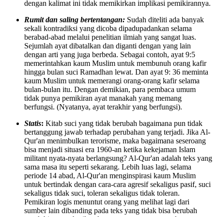
dengan kalimat ini tidak memikirkan implikasi pemikirannya.
Rumit dan saling bertentangan:
Sudah diteliti ada banyak
sekali kontradiksi yang dicoba dipadupadankan selama
berabad-abad melalui penelitian ilmiah yang sangat luas.
Sejumlah ayat dibatalkan dan diganti dengan yang lain
dengan arti yang juga berbeda. Sebagai contoh, ayat 9:5
memerintahkan kaum Muslim untuk membunuh orang kafir
hingga bulan suci Ramadhan lewat. Dan ayat 9: 36 meminta
kaum Muslim untuk memerangi orang-orang kafir selama
bulan-bulan itu. Dengan demikian, para pembaca umum
tidak punya pemikiran ayat manakah yang memang
berfungsi. (Nyatanya, ayat terakhir yang berfungsi).
Statis
:
Kitab suci yang tidak berubah bagaimana pun tidak
bertanggung jawab terhadap perubahan yang terjadi. Jika Al-
Qur'an menimbulkan terorisme, maka bagaimana seseroang
bisa menjadi situasi era 1960-an ketika kekejaman Islam
militant nyata-nyata berlangsung? Al-Qur'an adalah teks yang
sama masa itu seperti sekarang. Lebih luas lagi, selama
periode 14 abad, Al-Qur'an menginspirasi kaum Muslim
untuk bertindak dengan cara-cara agresif sekaligus pasif, suci
sekaligus tidak suci, toleran sekaligus tidak toleran.
Pemikiran logis menuntut orang yang melihat lagi dari
sumber lain dibanding pada teks yang tidak bisa berubah