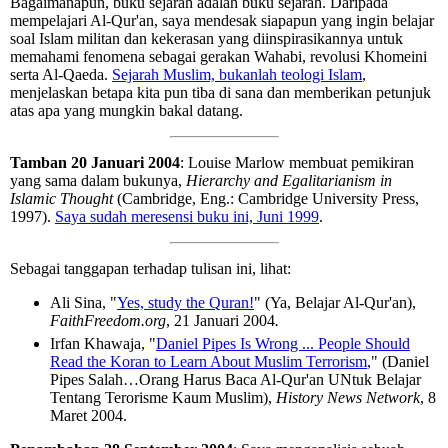
Bagaimanapun, buku sejarah adalah buku sejarah. Daripada
mempelajari Al-Qur'an, saya mendesak siapapun yang ingin belajar
soal Islam militan dan kekerasan yang diinspirasikannya untuk
memahami fenomena sebagai gerakan Wahabi, revolusi Khomeini
serta Al-Qaeda.
Sejarah Muslim, bukanlah teologi Islam
,
menjelaskan betapa kita pun tiba di sana dan memberikan petunjuk
atas apa yang mungkin bakal datang.
Tamban 20 Januari 2004
: Louise Marlow membuat pemikiran
yang sama dalam bukunya,
Hierarchy and Egalitarianism in
Islamic Thought
(Cambridge, Eng.: Cambridge University Press,
1997).
Saya sudah meresensi buku ini, Juni 1999
.
Sebagai tanggapan terhadap tulisan ini, lihat:
Ali Sina, "
Yes, study the Quran!
" (Ya, Belajar Al-Qur'an),
FaithFreedom.org
, 21 Januari 2004
.
Irfan Khawaja, "
Daniel Pipes Is Wrong ... People Should
Read the Koran to Learn About Muslim Terrorism
," (Daniel
Pipes Salah…Orang Harus Baca Al-Qur'an UNtuk Belajar
Tentang Terorisme Kaum Muslim),
History News Network
, 8
Maret 2004.