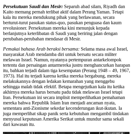
Persekutuan Saudi dan Mesir:
Separuh abad silam, Riyadh dan
Kaito memang pernah terlibat aktif dalam Perang Yaman. Tetapi
kala itu mereka mendukung pihak yang berlawanan, secara
berturut-turut pasukan status-quo, pasukan penguasa dan kaum
revolusioner. Persekutuan mereka kini menunjuk kepada
berlanjutnya keterlibatan di Saudi yang beriring jalan dengan
perubahan-perubahan mendasar di Mesir.
Pemakai bahasa Arab beraksi bersama:
Selama masa awal Israel,
masyarakat Arab mendamba diri untuk bersatu secara militer
melawan Israel. Namun, nyatanya pertempuran antarkelompok
tertentu dan persaingan antarmereka justru menghancurkan harapan
itu, bahkan terjadi dalam tiga kesempatan (Perang 1948 – 49, 1967,
1973). Hal itu terjadi karena ketika mereka bergabung, mereka
melakukannya dengan ledakan kemarahan yang menggebu
sehingga malah tidak efektif. Betapa mengejutkan kala itu ketika
akhirnya mereka harus bersatu padu tidak melawan Israel tetapi
Iran. Persekutuan ini secara implisit memperlihatkan pemahaman
mereka bahwa Republik Islam Iran menjadi ancaman nyata,
sementara anti-Zionisme sekedar kecenderungan ikut-ikutan. Ia
juga memperlihat sikap panik serta kebutuhan mengambil tindakan
menyusul keputusan Amerika Serikat untuk mundur sama sekali
dari kawasan itu.