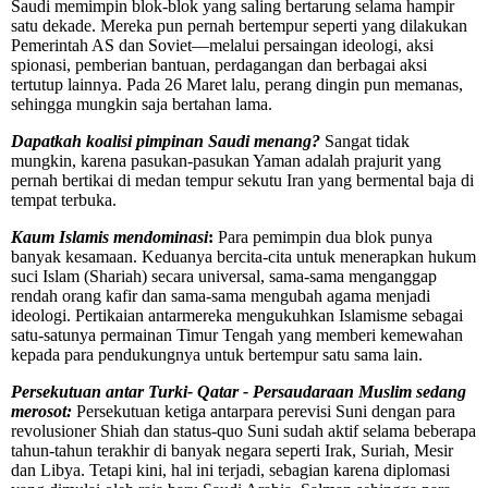
Saudi memimpin blok-blok yang saling bertarung selama hampir
satu dekade. Mereka pun pernah bertempur seperti yang dilakukan
Pemerintah AS dan Soviet—melalui persaingan ideologi, aksi
spionasi, pemberian bantuan, perdagangan dan berbagai aksi
tertutup lainnya. Pada 26 Maret lalu, perang dingin pun memanas,
sehingga mungkin saja bertahan lama.
Dapatkah koalisi pimpinan Saudi menang?
Sangat tidak
mungkin, karena pasukan-pasukan Yaman adalah prajurit yang
pernah bertikai di medan tempur sekutu Iran yang bermental baja di
tempat terbuka.
Kaum Islamis mendominasi
:
Para pemimpin dua blok punya
banyak kesamaan. Keduanya bercita-cita untuk menerapkan hukum
suci Islam (Shariah) secara universal, sama-sama menganggap
rendah orang kafir dan sama-sama mengubah agama menjadi
ideologi. Pertikaian antarmereka mengukuhkan Islamisme sebagai
satu-satunya permainan Timur Tengah yang memberi kemewahan
kepada para pendukungnya untuk bertempur satu sama lain.
Persekutuan antar Turki- Qatar - Persaudaraan Muslim sedang
merosot:
Persekutuan ketiga antarpara perevisi Suni dengan para
revolusioner Shiah dan status-quo Suni sudah aktif selama beberapa
tahun-tahun terakhir di banyak negara seperti Irak, Suriah, Mesir
dan Libya. Tetapi kini, hal ini terjadi, sebagian karena diplomasi