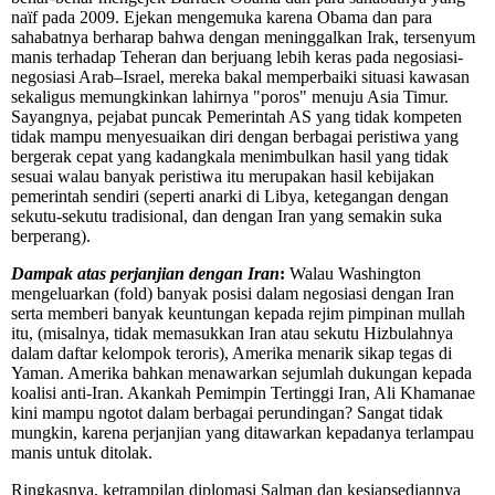
naïf pada 2009. Ejekan mengemuka karena Obama dan para
sahabatnya berharap bahwa dengan meninggalkan Irak, tersenyum
manis terhadap Teheran dan berjuang lebih keras pada negosiasi-
negosiasi Arab–Israel, mereka bakal memperbaiki situasi kawasan
sekaligus memungkinkan lahirnya "poros" menuju Asia Timur.
Sayangnya, pejabat puncak Pemerintah AS yang tidak kompeten
tidak mampu menyesuaikan diri dengan berbagai peristiwa yang
bergerak cepat yang kadangkala menimbulkan hasil yang tidak
sesuai walau banyak peristiwa itu merupakan hasil kebijakan
pemerintah sendiri (seperti anarki di Libya, ketegangan dengan
sekutu-sekutu tradisional, dan dengan Iran yang semakin suka
berperang).
Dampak atas perjanjian dengan Iran
:
Walau Washington
mengeluarkan (fold) banyak posisi dalam negosiasi dengan Iran
serta memberi banyak keuntungan kepada rejim pimpinan mullah
itu, (misalnya, tidak memasukkan Iran atau sekutu Hizbulahnya
dalam daftar kelompok teroris), Amerika menarik sikap tegas di
Yaman. Amerika bahkan menawarkan sejumlah dukungan kepada
koalisi anti-Iran. Akankah Pemimpin Tertinggi Iran, Ali Khamanae
kini mampu ngotot dalam berbagai perundingan? Sangat tidak
mungkin, karena perjanjian yang ditawarkan kepadanya terlampau
manis untuk ditolak.
Ringkasnya, ketrampilan diplomasi Salman dan kesiapsediannya