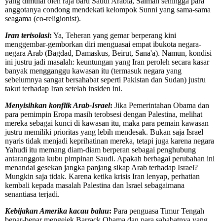
yang dimulai oleh raja baru Saudi Arabia, Salman sehingga para
anggotanya condong mendekati kelompok Sunni yang sama-sama
seagama (co-religionist).
Iran terisolasi
:
Ya, Teheran yang gemar berperang kini
menggembar-gemborkan diri menguasai empat ibukota negara-
negara Arab (Bagdad, Damaskus, Beirut, Sana'a). Namun, kondisi
ini justru jadi masalah: keuntungan yang Iran peroleh secara kasar
banyak mengganggu kawasan itu (termasuk negara yang
sebelumnya sangat bersahabat seperti Pakistan dan Sudan) justru
takut terhadap Iran setelah insiden ini.
Menyisihkan konflik Arab-Israel
:
Jika Pemerintahan Obama dan
para pemimpin Eropa masih terobsesi dengan Palestina, melihat
mereka sebagai kunci di kawasan itu, maka para pemain kawasan
justru memiliki prioritas yang lebih mendesak. Bukan saja Israel
nyaris tidak menjadi keprihatinan mereka, tetapi juga karena negara
Yahudi itu memang diam-diam berperan sebagai penghubung
antaranggota kubu pimpinan Saudi. Apakah berbagai perubahan ini
menandai gesekan jangka panjang sikap Arab terhadap Israel?
Mungkin saja tidak. Karena ketika krisis Iran lenyap, perhatian
kembali kepada masalah Palestina dan Israel sebagaimana
senantiasa terjadi.
Kebijakan Amerika kacau balau
:
Para penguasa Timur Tengah
benar-benar mengejek Barrack Obama dan para sahabatnya yang