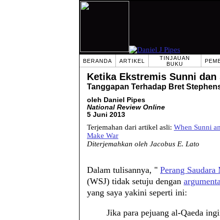
TINJAUAN
BERANDA
ARTIKEL
PEM
BUKU
Ketika Ekstremis Sunni dan
Tanggapan Terhadap Bret Stephen
oleh Daniel Pipes
National Review Online
5 Juni 2013
Terjemahan dari artikel asli:
When Sunni and
Make War
Diterjemahkan oleh Jacobus E. Lato
Dalam tulisannya, "
Perang Saudara
(WSJ) tidak setuju dengan
argumenta
yang saya yakini seperti ini:
Jika para pejuang al-Qaeda in