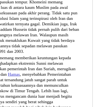
 pasukan tempur. Khomeini memang
luas di antara kaum Muslim pada awal
 kekuasaan pada akhir perang. Tidak satu pun
lusi Islam yang terinspirasi oleh Iran dan
atirkan ternyata gagal. Demikian juga, Irak
ddam Hussein tidak pernah pulih dari beban
rangnya melawan Iran. Walaupun masih
tuk menaklukan Kuwait yang tidak berdaya
kannya tidak sepadan melawan pasukan
991 dan 2003.
h memang memberikan keuntungan kepada
nghadapkan ekstremis Sunni melawan
kan pemerintah Iran dan Suriah, merugikan
h dan
Hamas
, menyebabkan Pemerintahan
at tersandung jatuh sangat parah untuk
0 tahun kekuasaannya dan memunculkan
kow di Timur Tengah. Lebih luas lagi,
us mengancam dunia luar menjadi begitu
ya sendiri yang berat sehingga