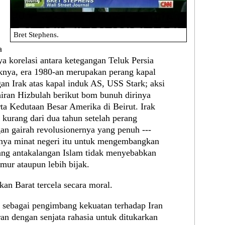
Bret Stephens.
a
 korelasi antara ketegangan Teluk Persia
knya, era 1980-an merupakan perang kapal
gan Irak atas kapal induk AS, USS Stark; aksi
iran Hizbulah berikut bom bunuh dirinya
rta Kedutaan Besar Amerika di Beirut. Irak
urang dari dua tahun setelah perang
an gairah revolusionernya yang penuh ---
tnya minat negeri itu untuk mengembangkan
rang antakalangan Islam tidak menyebabkan
mur ataupun lebih bijak.
n Barat tercela secara moral.
sebagai pengimbang kekuatan terhadap Iran
 dengan senjata rahasia untuk ditukarkan