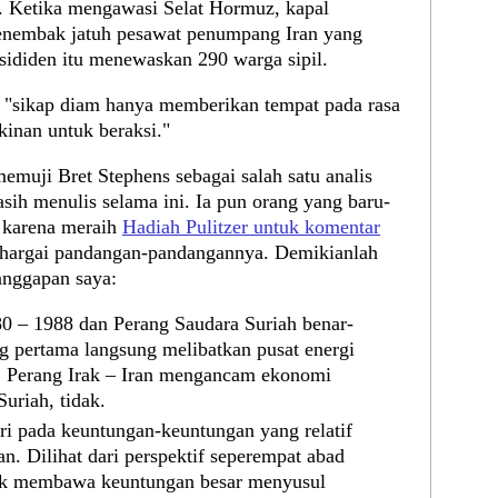
. Ketika mengawasi Selat Hormuz, kapal
enembak jatuh pesawat penumpang Iran yang
nsididen itu menewaskan 290 warga sipil.
 "sikap diam hanya memberikan tempat pada rasa
inan untuk beraksi."
muji Bret Stephens sebagai salah satu analis
asih menulis selama ini. Ia pun orang yang baru-
t karena meraih
Hadiah Pulitzer untuk komentar
hargai pandangan-pandangannya. Demikianlah
tanggapan saya:
80 – 1988 dan Perang Saudara Suriah benar-
g pertama langsung melibatkan pusat energi
ak. Perang Irak – Iran mengancam ekonomi
uriah, tidak.
i pada keuntungan-keuntungan yang relatif
ran. Dilihat dari perspektif seperempat abad
dak membawa keuntungan besar menyusul