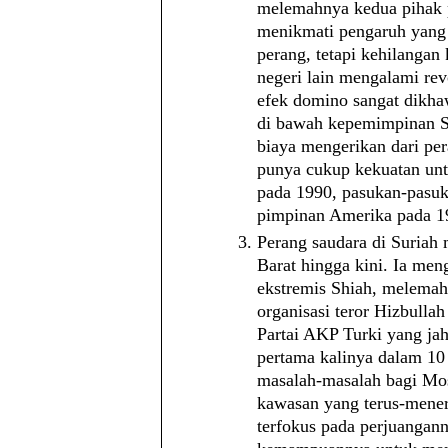
melemahnya kedua pihak
menikmati pengaruh yang 
perang, tetapi kehilangan
negeri lain mengalami revo
efek domino sangat dikhaw
di bawah kepemimpinan Sa
biaya mengerikan dari pe
punya cukup kekuatan un
pada 1990, pasukan-pasu
pimpinan Amerika pada 1
Perang saudara di Suria
Barat hingga kini. Ia me
ekstremis Shiah, melemah
organisasi teror Hizbulla
Partai AKP Turki yang jah
pertama kalinya dalam 1
masalah-masalah bagi Mos
kawasan yang terus-mener
terfokus pada perjuangann