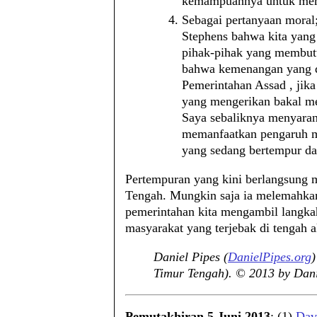
kemampuannya untuk memb
Sebagai pertanyaan moral
Stephens bahwa kita yang
pihak-pihak yang membutu
bahwa kemenangan yang di
Pemerintahan Assad , jika
yang mengerikan bakal me
Saya sebaliknya menyaran
memanfaatkan pengaruh m
yang sedang bertempur da
Pertempuran yang kini berlangsung 
Tengah. Mungkin saja ia melemahkan
pemerintahan kita mengambil langka
masyarakat yang terjebak di tengah
Daniel Pipes (
DanielPipes.org
)
Timur Tengah). © 2013 by Danie
Pemutakhiran 5 Juni 2013
: (1)
Dav