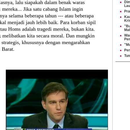
asnya, lalu siapakah dalam benak waras
Dim
Lau
mereka... Jika satu cabang Islam ingin
Pra
ya selama beberapa tahun --- atau beberapa
Kau
Kri
al menjadi jauh lebih baik. Para korban sipil
"Bu
tau Homs adalah tragedi mereka, bukan kita.
Ma
k melibatkan kita secara moral. Dan mungkin
War
Pe
a strategis, khususnya dengan mengarahkan
"Mu
i Barat.
Pen
Tun