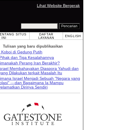
Lihat Website Bergerak
TENTANG SITUS
DAFTAR
ENGLISH
INI
LAYANAN
Tulisan yang baru dipublikasikan
 Koboi di Gedung Putih
 Pihak dan Tiga Kesalahannya
imanakah Perang Iran Berakhir?
 Israel Membahayakan Diaspora Yahudi dan
ang Dilakukan terkait Masalah Itu
imana Israel Menjadi Sebuah "Negara yang
solasi" ---dan Bagaimana Ia Mampu
elamatkan Dirinya Sendiri