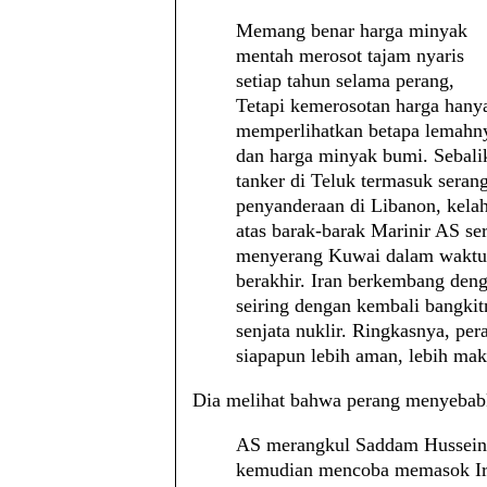
Memang benar harga minyak
mentah merosot tajam nyaris
setiap tahun selama perang,
Tetapi kemerosotan harga hany
memperlihatkan betapa lemahnya
dan harga minyak bumi. Sebali
tanker di Teluk termasuk seran
penyanderaan di Libanon, kelah
atas barak-barak Marinir AS se
menyerang Kuwai dalam waktu k
berakhir. Iran berkembang deng
seiring dengan kembali bangki
senjata nuklir. Ringkasnya, pe
siapapun lebih aman, lebih mak
Dia melihat bahwa perang menyebabka
AS merangkul Saddam Hussein 
kemudian mencoba memasok Iran