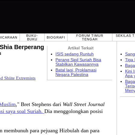
BUKU-
FORUM TIMUR
SEKILAS 
BICARAAN
BIOGRAFI
BUKU
TENGAH
 Shia Berperang
Artikel Terkait
s
ISIS sedang Runtuh
Sang
Perang Sipil Suriah Bisa
Tiga
Stabilkan Kawasannya
Baga
Batal lagi, Proklamasi
Kini
Negara Palestina
Apa y
 Shiite Extremists
Baga
Teri
Meny
 Muslim
," Bret Stephens dari
Wall Street Journal
si saya soal Suriah.
Dia menggolongkan posisi
gin membunuh para pejuang Hizbulah dan para