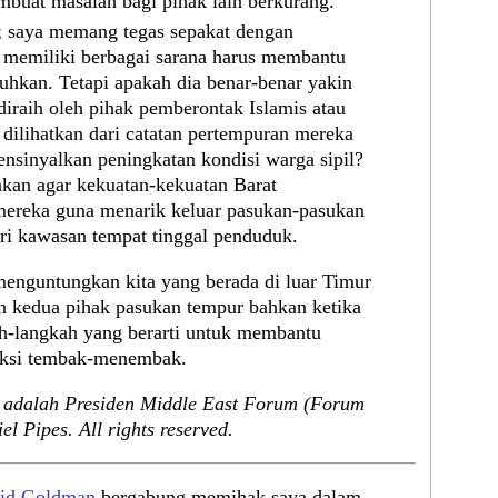
uat masalah bagi pihak lain berkurang.
; saya memang tegas sepakat dengan
 memiliki berbagai sarana harus membantu
hkan. Tetapi apakah dia benar-benar yakin
raih oleh pihak pemberontak Islamis atau
 dilihatkan dari catatan pertempuran mereka
nsinyalkan peningkatan kondisi warga sipil?
kan agar kekuatan-kekuatan Barat
ereka guna menarik keluar pasukan-pasukan
ri kawasan tempat tinggal penduduk.
menguntungkan kita yang berada di luar Timur
 kedua pihak pasukan tempur bahkan ketika
h-langkah yang berarti untuk membantu
 aksi tembak-menembak.
 adalah Presiden Middle East Forum (Forum
l Pipes. All rights reserved.
id Goldman
bergabung memihak saya dalam