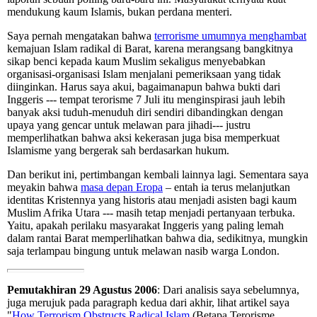
mendukung kaum Islamis, bukan perdana menteri.
Saya pernah mengatakan bahwa
terrorisme umumnya menghambat
kemajuan Islam radikal di Barat, karena merangsang bangkitnya
sikap benci kepada kaum Muslim sekaligus menyebabkan
organisasi-organisasi Islam menjalani pemeriksaan yang tidak
diinginkan. Harus saya akui, bagaimanapun bahwa bukti dari
Inggeris --- tempat terorisme 7 Juli itu menginspirasi jauh lebih
banyak aksi tuduh-menuduh diri sendiri dibandingkan dengan
upaya yang gencar untuk melawan para jihadi--- justru
memperlihatkan bahwa aksi kekerasan juga bisa memperkuat
Islamisme yang bergerak sah berdasarkan hukum.
Dan berikut ini, pertimbangan kembali lainnya lagi. Sementara saya
meyakin bahwa
masa depan Eropa
– entah ia terus melanjutkan
identitas Kristennya yang historis atau menjadi asisten bagi kaum
Muslim Afrika Utara --- masih tetap menjadi pertanyaan terbuka.
Yaitu, apakah perilaku masyarakat Inggeris yang paling lemah
dalam rantai Barat memperlihatkan bahwa dia, sedikitnya, mungkin
saja terlampau bingung untuk melawan nasib warga London.
Pemutakhiran 29 Agustus 2006
: Dari analisis saya sebelumnya,
juga merujuk pada paragraph kedua dari akhir, lihat artikel saya
"
How Terrorism Obstructs Radical Islam
(Betapa Terorisme