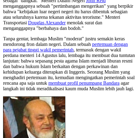
sebagai "dangkal." Menteri Dalam Negeri
John Reid
menganggapnya sebuah "pertimbangan mengerikan" yang berpikir
bahwa "kebijakan luar negeri negeri itu harus dibentuk sebagian
atau seluruhnya karena tekanan aktivitas terorisme." Menteri
Transportasi
Douglas Alexander
menolak surat dan
menganggapnya "berbahaya dan bodoh."
Tanpa gentar, lembaga Muslim "moderat" justru semakin keras
mendorong fron dalam negeri. Dalam sebuah
pertemuan dengan
para pejabat tinggi wakil pemerintah
, termasuk dengan wakil
perdana menteri 14 Agustus lalu, lembaga itu membuat dua tuntutan
lanjutan: bahwa sepasang pesta agama Islam menjadi liburan resmi
dan bahwa hukum Islam berkaitan dengan perkawinan dan
kehidupan keluarga diterapkan di Inggeris. Seorang Muslim yang
menghadiri pertemuan itu, kemudian mengingatkan pemerintah soal
rencana apa saja untuk
membuat profil penumpang Bandara
agar
langkah ini tidak meradikalisasi kaum muda Muslim lebih jauh lagi.