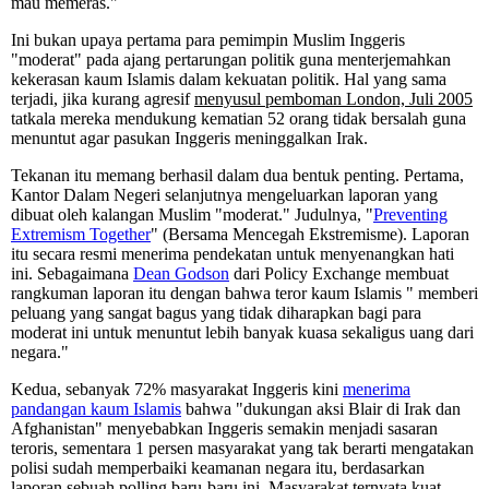
mau memeras."
Ini bukan upaya pertama para pemimpin Muslim Inggeris
"moderat" pada ajang pertarungan politik guna menterjemahkan
kekerasan kaum Islamis dalam kekuatan politik. Hal yang sama
terjadi, jika kurang agresif
menyusul pemboman London, Juli 2005
tatkala mereka mendukung kematian 52 orang tidak bersalah guna
menuntut agar pasukan Inggeris meninggalkan Irak.
Tekanan itu memang berhasil dalam dua bentuk penting. Pertama,
Kantor Dalam Negeri selanjutnya mengeluarkan laporan yang
dibuat oleh kalangan Muslim "moderat." Judulnya, "
Preventing
Extremism Together
" (Bersama Mencegah Ekstremisme). Laporan
itu secara resmi menerima pendekatan untuk menyenangkan hati
ini. Sebagaimana
Dean Godson
dari Policy Exchange membuat
rangkuman laporan itu dengan bahwa teror kaum Islamis " memberi
peluang yang sangat bagus yang tidak diharapkan bagi para
moderat ini untuk menuntut lebih banyak kuasa sekaligus uang dari
negara."
Kedua, sebanyak 72% masyarakat Inggeris kini
menerima
pandangan kaum Islamis
bahwa "dukungan aksi Blair di Irak dan
Afghanistan" menyebabkan Inggeris semakin menjadi sasaran
teroris, sementara 1 persen masyarakat yang tak berarti mengatakan
polisi sudah memperbaiki keamanan negara itu, berdasarkan
laporan sebuah polling baru-baru ini. Masyarakat ternyata kuat