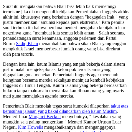
Surat itu mengatakan bahwa Blair bisa lebih baik memerangi
terorisme jika dia mengenali kebijakan Pemerintahan Inggeris akhir-
akhir ini, khususnya yang berkaitan dengan "kegagalan Irak," yang
justru memberikan "amunisi kepada para ekstremis." Para penulis
surat terbuka itu bahwa perdana menteri mengubah kebijakan luar
negerinya guna "membuat kita semua lebih aman." Salah seorang
penandatangan surat kenamaan, anggota parlemen dari Partai
Buruh
Sadiq Khan
menambahkan bahwa sikap Blair yang enggan
mengkritik Israel memperbesar jumlah orang yang bisa direkrut
oleh para teroris.
Dengan kata lain, kaum Islamis yang tengah bekerja dalam sistem
justru malah mengeksploitasi kelompok teror Islamis yang
digagalkan guna menekan Pemerintah Inggeris agar memenuhi
keinginan bersama mereka sekaligus meninjau kembali kebijakan
Inggeris di Timur Tengah. Kaum Islamis yang bekerja berdasarkan
hukum tanpa malu-malu memanfaatkan ribuan orang yang nyaris
mati guna memajukan agenda mereka.
Pemerintah Blair menolak tegas surat itumeski dilaporkan
takut atas
kerusuhan jalanan yang bakal dilancarkan oleh kaum Muslim
.
Menteri Luar
Margaret Beckett
menyebutnya, " kesalahan yang
mungkin saja paling mengerikan." Menteri Kantor Urusan Luar
Negeri,
Kim Howells
mengabaikannya dan menganggapnya