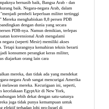
tampaknya bernasib baik, Bangsa Arab - dan
 kurang baik. Negara-negara Arab, dalam
"menjadi pembeli keperluan militer tertinggi
sa." Mereka menghabiskan 8,8 persen PDB
ibandingkan dengan dunia yang secara
persen PDB-nya. Namun demikian, terlepas
ekuatan konvensional Arab mengalami
a negara (seperti Mesir) memiliki akses
. Tetapi kurangnya kemahiran teknis berarti
adi konsumen perangkat keras militer,
s diajarkan orang lain cara
galkan mereka, dan tidak ada yang mendekat
gara-negara Arab sangat mencurigai Amerika
si melawan mereka. Kecurigaan ini, seperti,
sus kecelakaan EgyptAir di New York,
ubungan lebih dekat dengan satu-satunya
Mereka juga tidak punya kemampuan untuk
 efektif terhadap lobi pro-Israel di