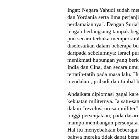
Ingat: Negara Yahudi sudah me
dan Yordania serta lima perjanj
perdamaiannya". Dengan Suriah,
tengah berlangsung tampak beg
pun secara terbuka memperkira
diselesaikan dalam beberapa bu
daripada sebelumnya: Israel pu
menikmati hubungan yang berke
India dan Cina, dan secara um
tertatih-tatih pada masa lalu.
mendalam, pribadi dan timbal b
Andaikata diplomasi gagal kare
kekuatan militernya. Ia satu-sa
dalam "revolusi urusan militer"
tinggi persenjataan, pada das
mampu membangun persenjataan
Hal itu menyebabkan beberapa
bahwa mereka tidak dapat bersa