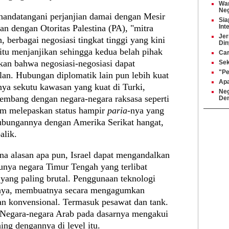
War
Ne
nandatangani perjanjian damai dengan Mesir
Sia
ian dengan Otoritas Palestina (PA), "mitra
Int
Jer
 berbagai negosiasi tingkat tinggi yang kini
Din
itu menjanjikan sehingga kedua belah pihak
Car
kan bahwa negosiasi-negosiasi dapat
Sek
"Pe
lan. Hubungan diplomatik lain pun lebih kuat
Apa
nya sekutu kawasan yang kuat di Turki,
Neg
mbang dengan negara-negara raksasa seperti
Den
um melepaskan status hampir
paria
-nya yang
 Hubungannya dengan Amerika Serikat hangat,
alik.
na alasan apa pun, Israel dapat mengandalkan
tunya negara Timur Tengah yang terlibat
 yang paling brutal. Penggunaan teknologi
arnya, membuatnya secara mengagumkan
 konvensional. Termasuk pesawat dan tank.
 Negara-negara Arab pada dasarnya mengakui
ing dengannya di level itu.