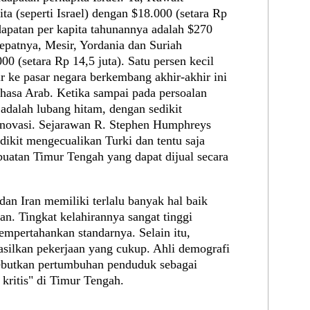
a (seperti Israel) dengan $18.000 (setara Rp
dapatan per kapita tahunannya adalah $270
tepatnya, Mesir, Yordania dan Suriah
00 (setara Rp 14,5 juta). Satu persen kecil
ir ke pasar negara berkembang akhir-akhir ini
ahasa Arab. Ketika sampai pada persoalan
 adalah lubang hitam, dengan sedikit
 inovasi. Sejarawan R. Stephen Humphreys
dikit mengecualikan Turki dan tentu saja
g buatan Timur Tengah yang dapat dijual secara
dan Iran memiliki terlalu banyak hal baik
n. Tingkat kelahirannya sangat tinggi
mpertahankan standarnya. Selain itu,
silkan pekerjaan yang cukup. Ahli demografi
ebutkan pertumbuhan penduduk sebagai
 kritis" di Timur Tengah.