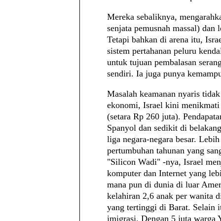
Mereka sebaliknya, mengarahka
senjata pemusnah massal) dan l
Tetapi bahkan di arena itu, Isr
sistem pertahanan peluru kenda
untuk tujuan pembalasan seran
sendiri. Ia juga punya kemampu
Masalah keamanan nyaris tidak 
ekonomi, Israel kini menikmati
(setara Rp 260 juta). Pendapat
Spanyol dan sedikit di belakan
liga negara-negara besar. Lebih
pertumbuhan tahunan yang sang
"Silicon Wadi" -nya, Israel men
komputer dan Internet yang lebi
mana pun di dunia di luar Ameri
kelahiran 2,6 anak per wanita d
yang tertinggi di Barat. Selain 
imigrasi. Dengan 5 juta warga 