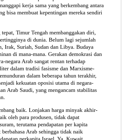
enanggapi kerja sama yang berkembang antara
ang bisa membuat kepentingan mereka sendiri
ang tepat, Timur Tengah membanggakan diri,
tertingginya di dunia. Belum lagi sejumlah
an, Irak, Suriah, Sudan dan Libya. Budaya
ominan di mana-mana. Gerakan demokrasi dan
a-negara Arab sangat rentan terhadap
liter dalam tradisi fasisme dan Marxisme-
munduran dalam beberapa tahun terakhir,
enjadi kekuatan oposisi utama di negara-
 dan Arab Saudi, yang mengancam stabilitas
an.
mbang baik. Lonjakan harga minyak akhir-
aik oleh para produsen, tidak dapat
suram, terutama pendapatan per kapita
 berbahasa Arab sehingga tidak naik
dapatan perkapita Israel. Ya, Kuwait