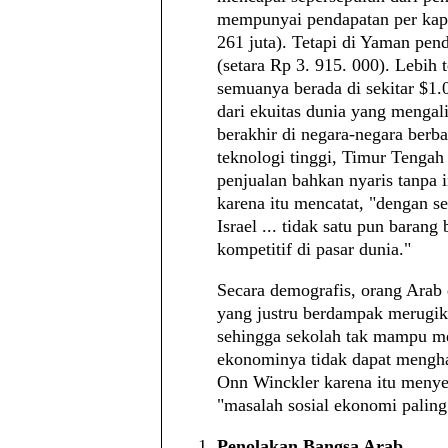
mempunyai pendapatan per kapit
261 juta). Tetapi di Yaman pen
(setara Rp 3. 915. 000). Lebih 
semuanya berada di sekitar $1.0
dari ekuitas dunia yang mengal
berakhir di negara-negara berb
teknologi tinggi, Timur Tengah
penjualan bahkan nyaris tanpa
karena itu mencatat, "dengan se
Israel ... tidak satu pun baran
kompetitif di pasar dunia."
Secara demografis, orang Arab 
yang justru berdampak merugika
sehingga sekolah tak mampu me
ekonominya tidak dapat mengha
Onn Winckler karena itu meny
"masalah sosial ekonomi paling
Penolakan Bangsa Arab