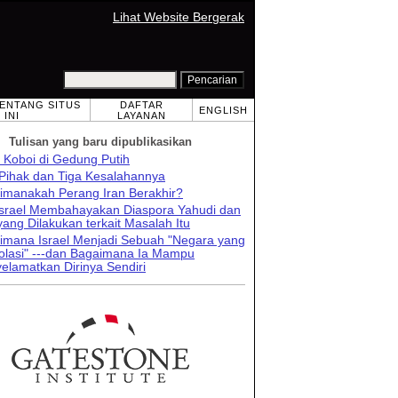
Lihat Website Bergerak
TENTANG SITUS
DAFTAR
ENGLISH
INI
LAYANAN
Tulisan yang baru dipublikasikan
 Koboi di Gedung Putih
 Pihak dan Tiga Kesalahannya
imanakah Perang Iran Berakhir?
 Israel Membahayakan Diaspora Yahudi dan
ang Dilakukan terkait Masalah Itu
imana Israel Menjadi Sebuah "Negara yang
solasi" ---dan Bagaimana Ia Mampu
elamatkan Dirinya Sendiri