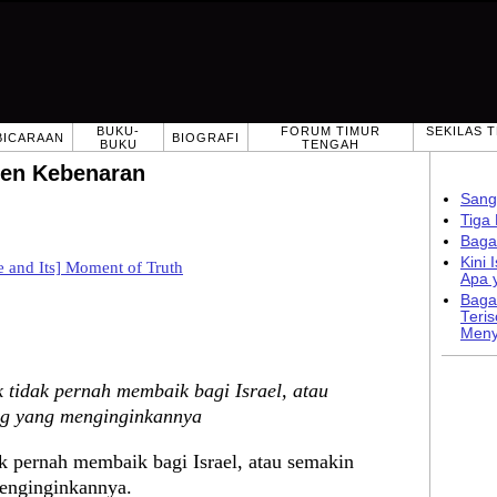
BUKU-
FORUM TIMUR
SEKILAS 
BICARAAN
BIOGRAFI
BUKU
TENGAH
men Kebenaran
Sang
Tiga
Baga
Kini
ue and Its] Moment of Truth
Apa y
Baga
Teri
Meny
 tidak pernah membaik bagi Israel, atau
ng yang menginginkannya
k pernah membaik bagi Israel, atau semakin
enginginkannya.