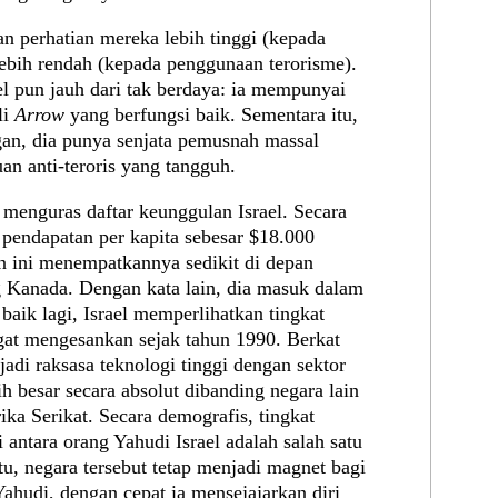
n perhatian mereka lebih tinggi (kepada
ebih rendah (kepada penggunaan terorisme).
ael pun jauh dari tak berdaya: ia mempunyai
li
Arrow
yang berfungsi baik. Sementara itu,
gan, dia punya senjata pemusnah massal
an anti-teroris yang tangguh.
menguras daftar keunggulan Israel. Secara
 pendapatan per kapita sebesar $18.000
an ini menempatkannya sedikit di depan
g Kanada. Dengan kata lain, dia masuk dalam
 baik lagi, Israel memperlihatkan tingkat
at mengesankan sejak tahun 1990. Berkat
jadi raksasa teknologi tinggi dengan sektor
h besar secara absolut dibanding negara lain
ka Serikat. Secara demografis, tingkat
i antara orang Yahudi Israel adalah salah satu
itu, negara tersebut tetap menjadi magnet bagi
Yahudi, dengan cepat ia mensejajarkan diri