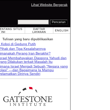
Lihat Website Bergerak
TENTANG SITUS
DAFTAR
ENGLISH
INI
LAYANAN
Tulisan yang baru dipublikasikan
 Koboi di Gedung Putih
 Pihak dan Tiga Kesalahannya
imanakah Perang Iran Berakhir?
 Israel Membahayakan Diaspora Yahudi dan
ang Dilakukan terkait Masalah Itu
imana Israel Menjadi Sebuah "Negara yang
solasi" ---dan Bagaimana Ia Mampu
elamatkan Dirinya Sendiri