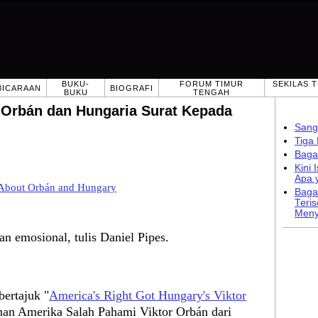
BUKU-
FORUM TIMUR
SEKILAS 
BICARAAN
BIOGRAFI
BUKU
TENGAH
 Orbán dan Hungaria Surat Kepada
Sang
Tiga
Baga
Kini
Apa y
About Orbán and Hungary
Baga
Teri
Meny
an emosional, tulis Daniel Pipes.
ertajuk "
America's Right Got Hungary's Viktor
an Amerika Salah Pahami Viktor Orbán dari