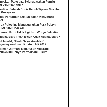
pukah Palestina Selenggarakan Pemilu
g Jujur dan Adil?
estina: Sebuah Dunia Penuh Tipuan, Muslihat
n Rekayasa
eja Persatuan Kristus Salah Menyerang
ael
ga Palestina Mengagungkan Para Pelaku
mbunuhan Massal
dania: Kami Tidak Inginkan Warga Palestina
gapa Saya Tidak Boleh Kritik Agama Saya?
di Mualaf, Nikahi Saya atau Mati":
ganiayaan Umat Kristen Juli 2019
lemen Jerman: Keputusan Melarang
bullah itu Hanya Permainan Hukum