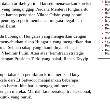
Mam
i dalam artikelnya itu, Hansen menawarkan koreksi
yan
ya yang menganggap Perdana Menteri Hungaria itu
Pal
da
ian karena pendirian Viktor Orbán yang berani
Ger
penting, seperti membatasi migrasi ilegal dan
Isr
nal Barat.
War
Pe
Yor
da hubungan Hungaria yang mengerikan dengan
Men
 menyebutkan sikap Hungaria yang mengerikan dan
"Ja
Pen
aina. Sebuah sikap yang diambilnya sebagai
Par
 Vladimir Putin. Atau atas "kemitraan strategis
Hiz
 dengan Presiden Turki yang nakal, Recep Tayyip
pertahankan pemikiran kritis mereka. Hanya
kele dari El Salvador menjalankan beberapa
kan berarti kita harus mengagumi mereka,
ngan mereka. Marilah kita bersikap transaksional,
 kutuk yang buruk.