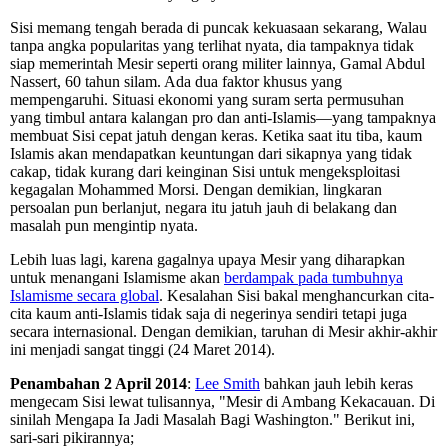
Sisi memang tengah berada di puncak kekuasaan sekarang, Walau
tanpa angka popularitas yang terlihat nyata, dia tampaknya tidak
siap memerintah Mesir seperti orang militer lainnya, Gamal Abdul
Nassert, 60 tahun silam. Ada dua faktor khusus yang
mempengaruhi. Situasi ekonomi yang suram serta permusuhan
yang timbul antara kalangan pro dan anti-Islamis—yang tampaknya
membuat Sisi cepat jatuh dengan keras. Ketika saat itu tiba, kaum
Islamis akan mendapatkan keuntungan dari sikapnya yang tidak
cakap, tidak kurang dari keinginan Sisi untuk mengeksploitasi
kegagalan Mohammed Morsi. Dengan demikian, lingkaran
persoalan pun berlanjut, negara itu jatuh jauh di belakang dan
masalah pun mengintip nyata.
Lebih luas lagi, karena gagalnya upaya Mesir yang diharapkan
untuk menangani Islamisme akan
berdampak pada tumbuhnya
Islamisme secara global
. Kesalahan Sisi bakal menghancurkan cita-
cita kaum anti-Islamis tidak saja di negerinya sendiri tetapi juga
secara internasional. Dengan demikian, taruhan di Mesir akhir-akhir
ini menjadi sangat tinggi (24 Maret 2014).
Penambahan 2 April 2014
:
Lee Smith
bahkan jauh lebih keras
mengecam Sisi lewat tulisannya, "Mesir di Ambang Kekacauan. Di
sinilah Mengapa Ia Jadi Masalah Bagi Washington." Berikut ini,
sari-sari pikirannya;