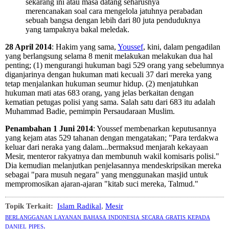
sekarang ini atau masa datang seharusnya
merencanakan soal cara mengelola jatuhnya perabadan
sebuah bangsa dengan lebih dari 80 juta penduduknya
yang tampaknya bakal meledak.
28 April 2014
: Hakim yang sama,
Youssef
, kini, dalam pengadilan
yang berlangsung selama 8 menit melakukan melakukan dua hal
penting; (1) mengurangi hukuman bagi 529 orang yang sebelumnya
diganjarinya dengan hukuman mati kecuali 37 dari mereka yang
tetap menjalankan hukuman seumur hidup. (2) menjatuhkan
hukuman mati atas 683 orang, yang jelas berkaitan dengan
kematian petugas polisi yang sama. Salah satu dari 683 itu adalah
Muhammad Badie, pemimpin Persaudaraan Muslim.
Penambahan 1 Juni 2014
: Youssef membenarkan keputusannya
yang kejam atas 529 tahanan dengan mengatakan; "Para terdakwa
keluar dari neraka yang dalam...bermaksud menjarah kekayaan
Mesir, menteror rakyatnya dan membunuh wakil komisaris polisi."
Dia kemudian melanjutkan penjelasannya mendeskripsikan mereka
sebagai "para musuh negara" yang menggunakan masjid untuk
mempromosikan ajaran-ajaran "kitab suci mereka, Talmud."
Topik Terkait:
Islam Radikal
,
Mesir
berlangganan layanan bahasa indonesia secara gratis kepada
daniel pipes.