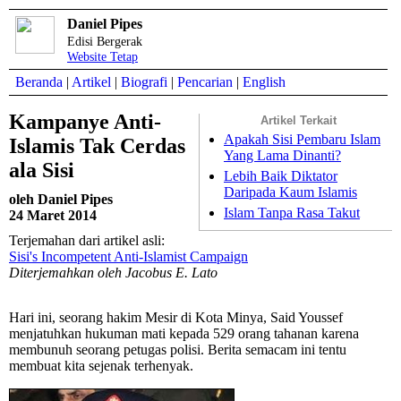
Daniel Pipes
Edisi Bergerak
Website Tetap
Beranda
|
Artikel
|
Biografi
|
Pencarian
|
English
Kampanye Anti-
Artikel Terkait
Apakah Sisi Pembaru Islam
Islamis Tak Cerdas
Yang Lama Dinanti?
ala Sisi
Lebih Baik Diktator
Daripada Kaum Islamis
oleh Daniel Pipes
Islam Tanpa Rasa Takut
24 Maret 2014
Terjemahan dari artikel asli:
Sisi's Incompetent Anti-Islamist Campaign
Diterjemahkan oleh Jacobus E. Lato
Hari ini, seorang hakim Mesir di Kota Minya, Said Youssef
menjatuhkan hukuman mati kepada 529 orang tahanan karena
membunuh seorang petugas polisi. Berita semacam ini tentu
membuat kita sejenak terhenyak.